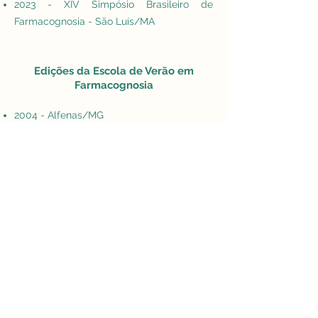
2023 - XIV Simpósio Brasileiro de
Farmacognosia - São Luís/MA
Edições da Escola de Verão em
Farmacognosia
2004 - Alfenas/MG
2010 - Florianópolis/SC - Edição nº 1 -
Bioma Mata Atlântica
2011 - Natal/RN - Edição nº 2 - Bioma
Caatinga
2012 - Diamantina/MG - Edição nº 3 -
Bioma Cerrado
2013 - Macapá/AP - Edição nº 4 - Bioma
Amazônia
2024 - Ribeirão Preto/SP - Edição nº 5